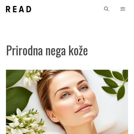
Skip
Men
to
content
Prirodna nega kože