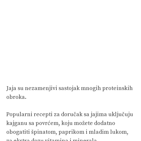
Jaja su nezamenjivi sastojak mnogih proteinskih
obroka.
Popularni recepti za doručak sa jajima
uključuju
kajganu sa povrćem, koju možete dodatno
obogatiti špinatom, paprikom i mladim lukom,
za ekstra dozu vitamina i minerala.