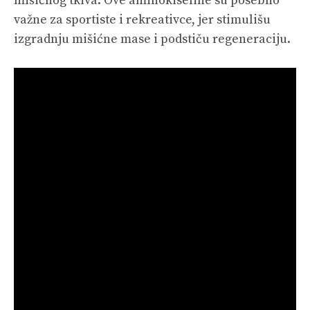
mišićnog tkiva. Ove aminokiseline su posebno
važne za sportiste i rekreativce, jer stimulišu
izgradnju mišićne mase i podstiču regeneraciju.