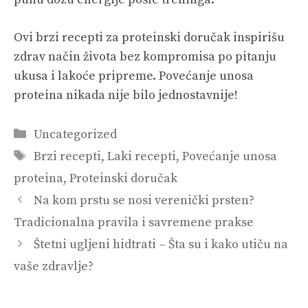
Ovi brzi recepti za proteinski doručak inspirišu
zdrav način života bez kompromisa po pitanju
ukusa i lakoće pripreme. Povećanje unosa
proteina nikada nije bilo jednostavnije!
Categories
Uncategorized
Tags
Brzi recepti
,
Laki recepti
,
Povećanje unosa
proteina
,
Proteinski doručak
Na kom prstu se nosi verenički prsten?
Tradicionalna pravila i savremene prakse
Štetni ugljeni hidtrati – Šta su i kako utiču na
vaše zdravlje?