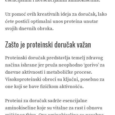
esencijalnih i neesencijalnih aminokiselina.
Uz pomoć ovih kreativnih ideja za doručak
,
lako
ćete postići optimalni unos proteina unutar
svojih dnevnih obroka.
Zašto je proteinski doručak važan
Proteinski doručak predstavlja temelj zdravog
načina ishrane jer pruža neophodno ‘gorivo’ za
dnevne aktivnosti i metaboličke procese.
Visokoproteinski obroci su ključni, posebno za
one koji se bave fizičkom aktivnošću.
Proteini za doručak sadrže esencijalne
aminokiseline
koje su vitalne za rast i obnovu